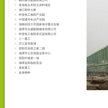
郴州振华船舶有限公司
青海格尔木防火涂料项目
湘江昭华大桥
特变电工衡阳产业园
中国通号长沙产业园
湖南科技大学国家海洋重点实验
室
湘潭市永盛船舶修造有限公司
特变电工衡阳变压器有限公司
三一重工
芷江富华新城
邵阳市居然之家二期
湘潭市公安局新业务中心
邵阳中驰第一城
湘潭金阳电机泵业
泰富重工
金海钢构