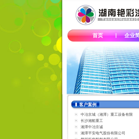
首页
企业
客户案例
中冶京城（湘潭）重工设备有限
公司
长沙湘船重工
湘潭中冶京诚
湘潭平安电气股份有限公司