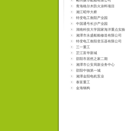
郴州振华船舶有限公司
青海格尔木防火涂料项目
湘江昭华大桥
特变电工衡阳产业园
中国通号长沙产业园
湖南科技大学国家海洋重点实验
室
湘潭市永盛船舶修造有限公司
特变电工衡阳变压器有限公司
三一重工
芷江富华新城
邵阳市居然之家二期
湘潭市公安局新业务中心
邵阳中驰第一城
湘潭金阳电机泵业
泰富重工
金海钢构