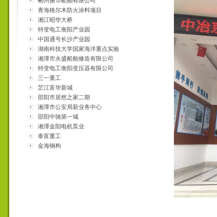
郴州振华船舶有限公司
青海格尔木防火涂料项目
湘江昭华大桥
特变电工衡阳产业园
中国通号长沙产业园
湖南科技大学国家海洋重点实验
室
湘潭市永盛船舶修造有限公司
特变电工衡阳变压器有限公司
三一重工
芷江富华新城
邵阳市居然之家二期
湘潭市公安局新业务中心
邵阳中驰第一城
湘潭金阳电机泵业
泰富重工
金海钢构