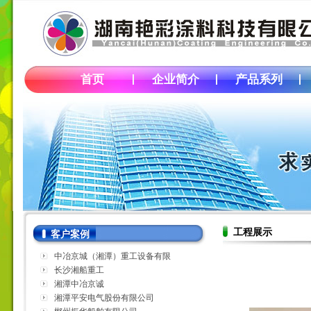
首页
企业简介
产品系列
工程展示
客户案例
中冶京城（湘潭）重工设备有限
公司
长沙湘船重工
湘潭中冶京诚
湘潭平安电气股份有限公司