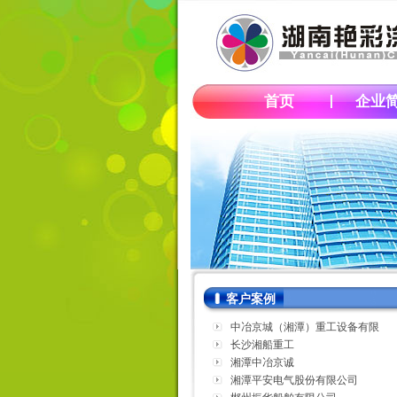
首页
企业
客户案例
中冶京城（湘潭）重工设备有限
公司
长沙湘船重工
湘潭中冶京诚
湘潭平安电气股份有限公司