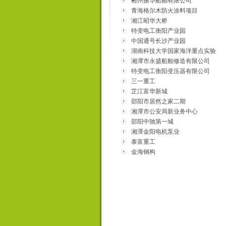
郴州振华船舶有限公司
青海格尔木防火涂料项目
湘江昭华大桥
特变电工衡阳产业园
中国通号长沙产业园
湖南科技大学国家海洋重点实验
室
湘潭市永盛船舶修造有限公司
特变电工衡阳变压器有限公司
三一重工
芷江富华新城
邵阳市居然之家二期
湘潭市公安局新业务中心
邵阳中驰第一城
湘潭金阳电机泵业
泰富重工
金海钢构