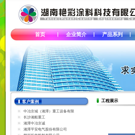
首页
企业简介
产品系列
工程展示
客户案例
中冶京城（湘潭）重工设备有限
公司
长沙湘船重工
湘潭中冶京诚
湘潭平安电气股份有限公司