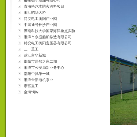
郴州振华船舶有限公司
青海格尔木防火涂料项目
湘江昭华大桥
特变电工衡阳产业园
中国通号长沙产业园
湖南科技大学国家海洋重点实验
室
湘潭市永盛船舶修造有限公司
特变电工衡阳变压器有限公司
三一重工
芷江富华新城
邵阳市居然之家二期
湘潭市公安局新业务中心
邵阳中驰第一城
湘潭金阳电机泵业
泰富重工
金海钢构