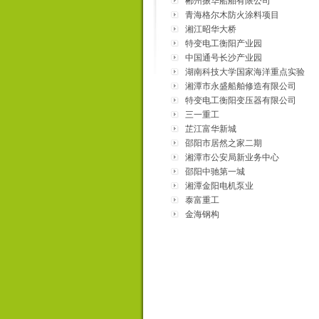
郴州振华船舶有限公司
青海格尔木防火涂料项目
湘江昭华大桥
特变电工衡阳产业园
中国通号长沙产业园
湖南科技大学国家海洋重点实验
室
湘潭市永盛船舶修造有限公司
特变电工衡阳变压器有限公司
三一重工
芷江富华新城
邵阳市居然之家二期
湘潭市公安局新业务中心
邵阳中驰第一城
湘潭金阳电机泵业
泰富重工
金海钢构