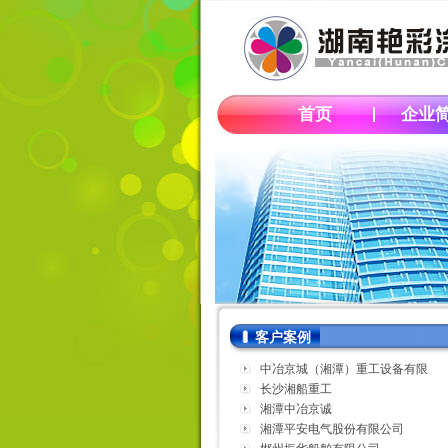
首页
企业
客户案例
中冶京城（湘潭）重工设备有限
公司
长沙湘船重工
湘潭中冶京诚
湘潭平安电气股份有限公司