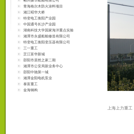
郴州振华船舶有限公司
青海格尔木防火涂料项目
湘江昭华大桥
特变电工衡阳产业园
中国通号长沙产业园
湖南科技大学国家海洋重点实验
室
湘潭市永盛船舶修造有限公司
特变电工衡阳变压器有限公司
三一重工
芷江富华新城
邵阳市居然之家二期
湘潭市公安局新业务中心
邵阳中驰第一城
湘潭金阳电机泵业
泰富重工
金海钢构
上海上力重工