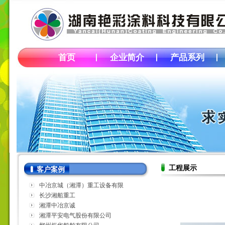
首页
企业简介
产品系列
工程展示
客户案例
中冶京城（湘潭）重工设备有限
公司
长沙湘船重工
湘潭中冶京诚
湘潭平安电气股份有限公司